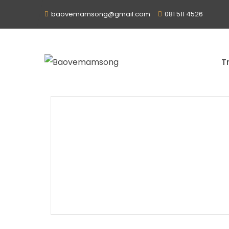
baovemamsong@gmail.com
081 511 4526
T