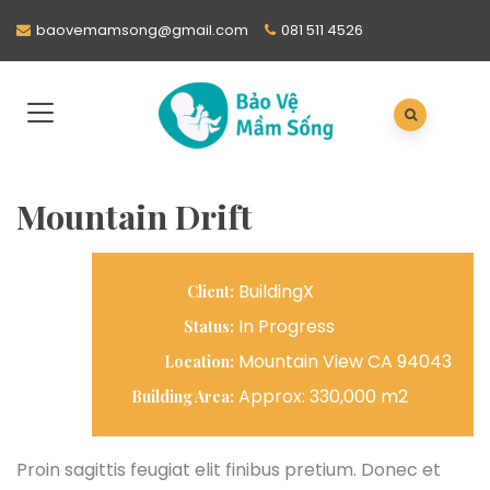
baovemamsong@gmail.com
081 511 4526
Mountain Drift
BuildingX
Client:
In Progress
Status:
Mountain View CA 94043
Location:
Approx: 330,000 m2
Building Area:
Proin sagittis feugiat elit finibus pretium. Donec et