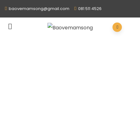
baovemamsong@gmail.com
081 511 4526