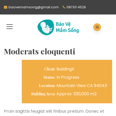
baovemamsong@gmail.com
081 511 4526
Moderats eloquenti
BuildingX
Client:
In Progress
Status:
Mountain View CA 94043
Location:
Approx: 330,000 m2
Building Area:
Proin sagittis feugiat elit finibus pretium. Donec et