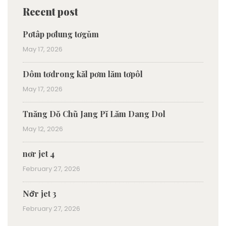
Recent post
Pơtâp pơlung tơgǔm
May 17, 2026
Dôm tơdrong kăl pơm lăm tơpôl
May 17, 2026
Tnăng Dŏ Chũ Jang Pĭ Lăm Dang Dol
May 12, 2026
nơr jet 4
February 27, 2026
Nơ̆r jet 3
February 27, 2026